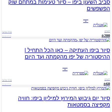
סביב השעון ביפו – סיור טעימות במתחם שוק
הפשפשים
לאדם
סיור פרטי
₪200
בתיאום
סיור ביפו העתיקה – כאן הכל התחיל |
ההיסטוריה של יפו מהקמתה ועד היום
לאדם
סיור פרטי
₪60
בתיאום
סיור יום גיבוש המירוץ למיליון ביפו: חוויה
מקפיצה בסמטאות