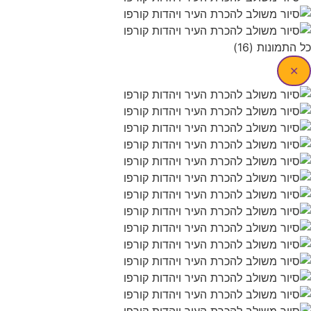
ת (16)