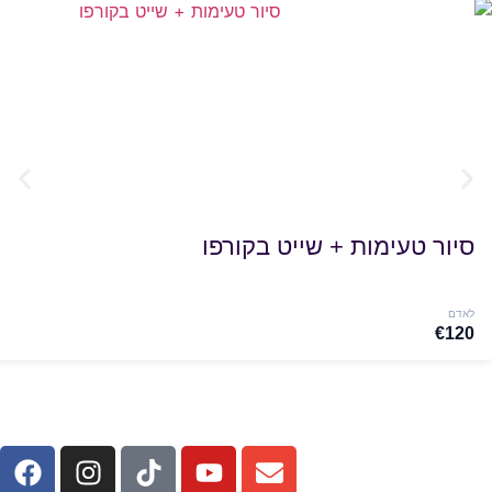
 טעימות + שייט בקורפו
סי
ב