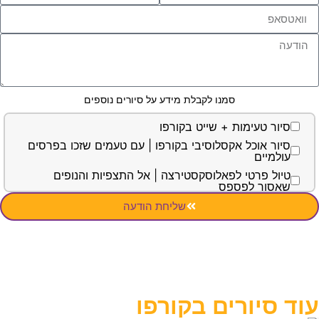
מקפידה לחבר בין סיפור אישי, היסטוריה וחוויה
ה.
.
סמנו לקבלת מידע על סיורים נוספים
ור טעימות + שייט בקורפו
ור אוכל אקסלוסיבי בקורפו | עם טעמים שזכו בפרסים
למיים
ול פרטי לפאלוסקסטירצה | אל התצפיות והנופים
סור לפספס
ול פרטי לאי העכבר אכיליון | באתרים היותר מפורסמים
שליחת הודעה
פים בקורפו
סיורים ב
קורפו