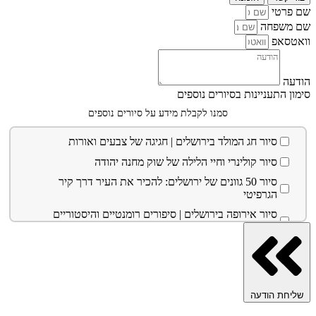
שם פרטי
שם משפחה
וואטסאפ
הודעה
סימון התעניינות בסיורים נוספים
סמנו לקבלת מידע על סיורים נוספים
סיור חג המולד בירושלים | חגיגה של צבעים ואורות
סיור קולינרי וחיי הלילה של שוק מחנה יהודה
סיור 50 גוונים של ירושלים: להכיר את העיר דרך קיר
הגרפיטי
סיור אירופה בירושלים | סיפורים רומנטיים והיסטוריים
בפינות ירושלמיות
סיור סליחות בירושלים העתיקה | הר ציון וקבר דוד דרך
הרובע היהודי ועד לכותל המערבי
מול חומות העיר העתיקה בירושלים | בלתי נשכח
שליחת הודעה
סיור כריסמס (חג מולד) ברובע הנוצרי ומחוץ לעיר העתיקה
בירושלים