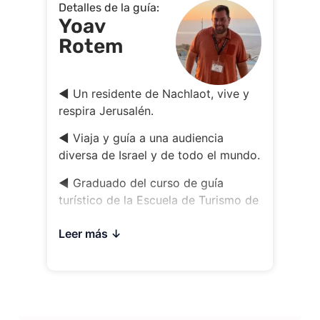
Detalles de la guía:
Yoav
Rotem
◀ Un residente de Nachlaot, vive y
respira Jerusalén.
◀ Viaja y guía a una audiencia
diversa de Israel y de todo el mundo.
◀ Graduado del curso de guía
turístico de la Escuela de Turismo de
Jerusalén y licenciado en historia.
Leer más
◀ Aporta experiencia y
conocimientos junto con una alta
capacidad de formación que se
expresa en entusiasmo, humor y
capacidad de adaptación a cualquier