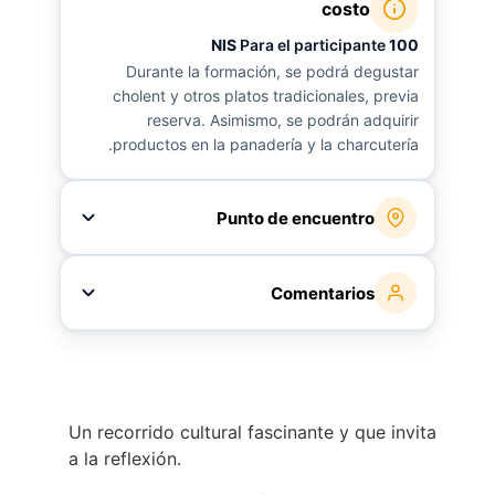
costo
Para el participante
100 NIS
Durante la formación, se podrá degustar
cholent y otros platos tradicionales, previa
reserva. Asimismo, se podrán adquirir
productos en la panadería y la charcutería.
Punto de encuentro
Punto de encuentro: estación de tren ligero
del mercado Machane Yehuda.
Comentarios
Punto final: estación de tren ligero "Ha'Iriyah".
Tamaño mínimo del grupo: 10 participantes.
Máximo: 20.
Se debe usar ropa modesta (más información
sobre este tema al registrarse).
Un recorrido cultural fascinante y que invita
También puede reservar un tour privado.
a la reflexión.
Organizaciones y lugares de trabajo: