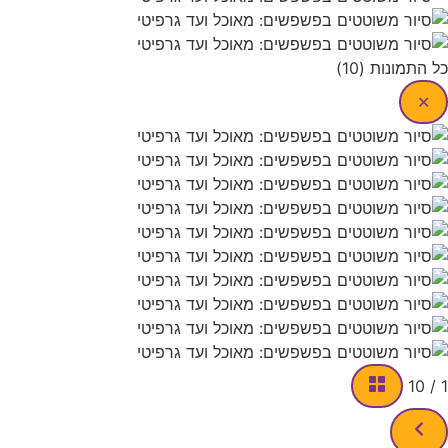
ת (10)