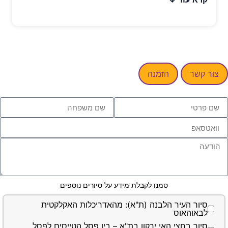
ופן שירגש אותם וייתן להם חוויה בלתי נשכחת.
או לחוות איתי עולמות חדשים!"
שר
הזמנה
סמנו לקבלת מידע על סיורים נוספים
ור העיר הלבנה (ת"א): מהאדריכלות האקלקטית
אוהאוס
ור בחצי האי ירקון בת"א – בין פסל הטייסים לפסל