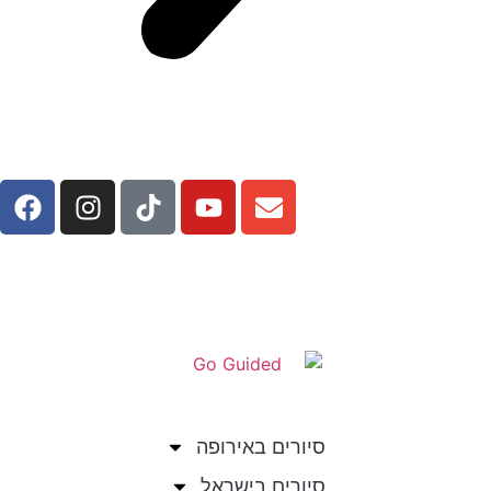
ור של טעמים ועדות בשוק התקווה
ור תיאטרלי ביפו העתיקה | נפגוש דמויות שונות
רתקות
יב השעון ביפו – סיור טעימות במתחם שוק הפשפשים
ור מצחיק ביפו של ילדותי
ור תולדות הגרפיטי בפלורנטין – דרום ת"א | לב ליבו של
לם הגרפיטי
ור קולינרי בשוק התקווה ושכונת התקווה המפורסמת
ור סיפורי חיים – בעקבות האנשים שנטמנו בת"א
ור אוכל בלוינסקי – גרפיטי, תיאטרלי ומוסיקלי
ור אדריכלות במרכז עסקים ראשי – מע"ר – רוטשילד
סיור בעג'מי ויפו מחוץ לחומות של המאה ה-19 | הפינות
א ידועות ביפו
ור תחנות תל אביביות מחייו של אריק איינשטיין
צר האחורית של יפו: סיור הסודות של שכונת עג׳מי
ור ההיסטוריה של הפשע והפלילים בת"א | "קוד
תיקה"
סיורים באירופה
סיורים בישראל