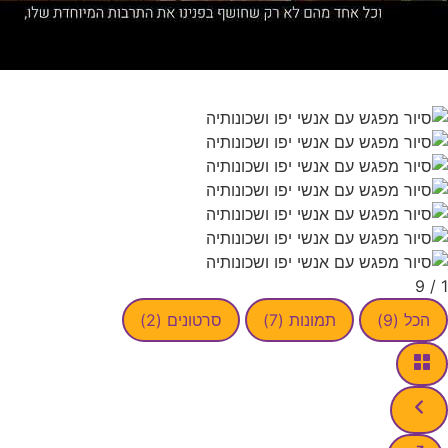
9
/
1
הכל (9)
תמונות (7)
סרטונים (2)