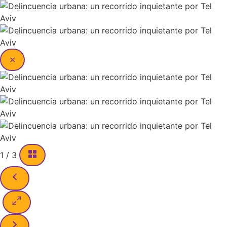
✕
1
/
3