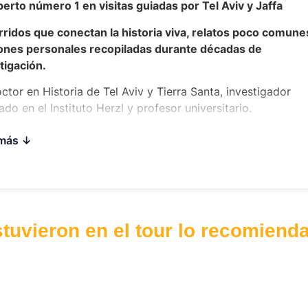
perto número 1 en visitas guiadas por Tel Aviv y Jaffa
ridos que conectan la historia viva, relatos poco comune
ones personales recopiladas durante décadas de
tigación.
tor en Historia de Tel Aviv y Tierra Santa, investigador
ado en el Instituto Herzl y profesor universitario.
a turístico certificado y experimentado con más de 20 añ
 más
iencia en hebreo e inglés.
iodista y comentarista sénior retirado de Haaretz, ganado
o Naftali y del Premio de Comunicación por sus investigac
or de libros destacados sobre la historia de Tel Aviv y
stuvieron en el tour lo recomiend
istrador de sitios web especializados en historia y turismo