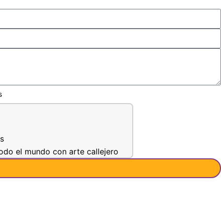
s
s
odo el mundo con arte callejero
r
os en Jaffa"
h desde una nueva perspectiva»