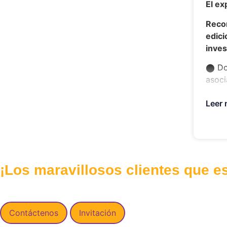
El ex
Recor
edici
inves
⬤ Doc
asoci
⬤ Guí
Leer
exper
⬤ Per
Premi
⬤ Aut
¡Los maravillosos clientes que e
admin
Contáctenos
Invitación