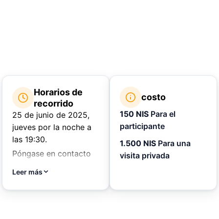
Horarios de
costo
recorrido
150 NIS
Para el
25 de junio de 2025,
participante
jueves por la noche a
las 19:30.
1.500 NIS
Para una
Póngase en contacto
visita privada
con nosotros para
Leer más
consultar las visitas
guiadas disponibles o
concertar una visita
privada.