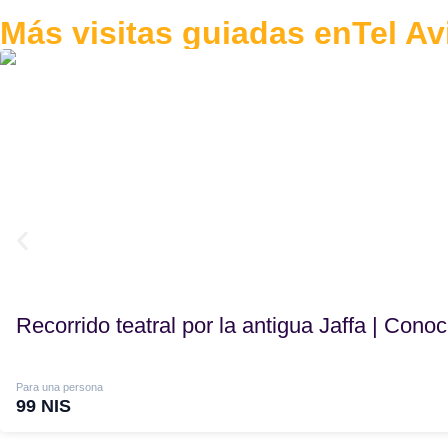
Recorrido arquitectónico por
Más visitas guiadas en
Tel Av
Recorrido por la historia del cr
Recorrido histórico, gastronóm
Recorrido por Ajami y Jaffa fu
Recorrido histórico por el mund
El recorrido «La buena vida» e
Recorrido gastronómico por el 
Crimen urbano: recorrido por la
Recorrido por Dizengoff dedicad
Recorrido por historias de vida
Recorrido por el barrio de Abu K
Visita guiada por Jaffa entre 
Recorrido teatral por la antigua Jaffa | Con
Recorrido por la colonia esta
Recorrido para conocer a los h
Recorrido gastronómico de des
Para una persona
Recorrido de moda de segunda
99 NIS
Excursión de un día para fomen