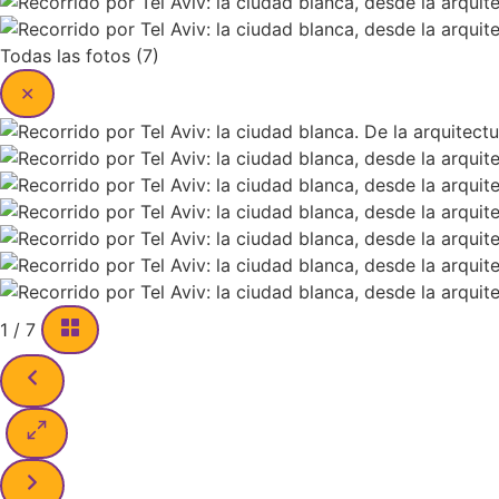
Todas las fotos (7)
✕
1
/
7