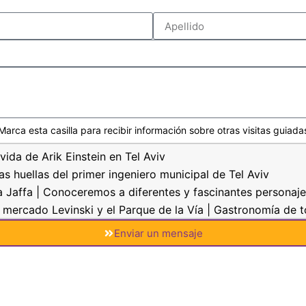
Marca esta casilla para recibir información sobre otras visitas guiada
vida de Arik Einstein en Tel Aviv
as huellas del primer ingeniero municipal de Tel Aviv
ua Jaffa | Conoceremos a diferentes y fascinantes personaje
mercado Levinski y el Parque de la Vía | Gastronomía de t
el Aviv | Rachel la Poetisa, Tirtza Atar y Lea Goldberg
Enviar un mensaje
 al mediodía al mercado Levinski | En nuestro segundo hoga
quitectura y el arte de Jaffa | "Tres religiones y un solo Di
 Neve Tzedek y Neve Shalom: la Guerra de los Tres y Rokac
ecorrido por los secretos del barrio de Ajami