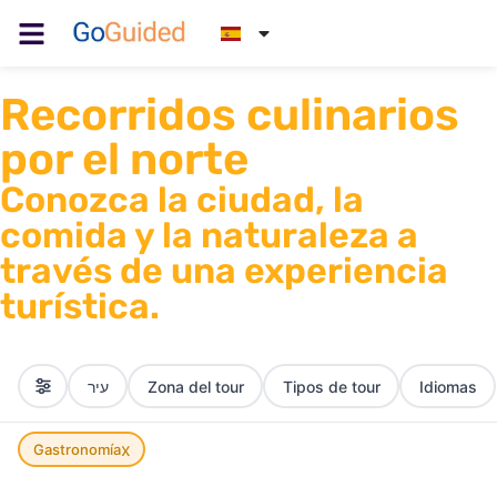
Recorridos culinarios
por el norte
Conozca la ciudad, la
comida y la naturaleza a
través de una experiencia
turística.
עיר
Zona del tour
Tipos de tour
Idiomas
x
Gastronomía